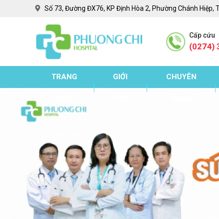
Số 73, Đường ĐX76, KP Định Hòa 2, Phường Chánh Hiệp, 
Cấp cứu
(0274) 
TRANG
GIỚI
CHUYÊN
CHỦ
THIỆU
KHOA