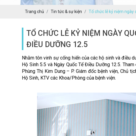
Trang chủ
Tin tức & sự kiện
Tổ chức lễ kỷ niệm ngày 
TỔ CHỨC LỄ KỶ NIỆM NGÀY QUỐ
ĐIỀU DƯỠNG 12.5
Nhằm tôn vinh sự cống hiến của các hộ sinh và điều 
H
ộ
Sinh 5.5 và Ngày Qu
ố
c T
ế
Đ
i
ề
u D
ưỡ
ng 12.5. Tham 
Phùng Th
ị
Kim Dung – P. Giám
đố
c b
ệ
nh vi
ệ
n, Ch
ủ
t
ị
c
H
ộ
Sinh, KTV các Khoa/Phòng c
ủ
a b
ệ
nh vi
ệ
n.