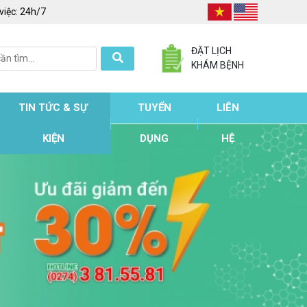
việc:
24h/7
ĐẶT LỊCH
KHÁM BỆNH
TIN TỨC & SỰ
TUYỂN
LIÊN
KIỆN
DỤNG
HỆ