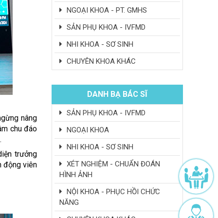
NGOẠI KHOA - PT. GMHS
SẢN PHỤ KHOA - IVFMD
NHI KHOA - SƠ SINH
CHUYÊN KHOA KHÁC
DANH BẠ BÁC SĨ
SẢN PHỤ KHOA - IVFMD
 ngừng nâng
 tâm chu đáo
NGOẠI KHOA
.
NHI KHOA - SƠ SINH
di
ệ
n tr
ưở
ng
XÉT NGHIỆM - CHUẨN ĐOÁN
n
độ
ng viên
HÌNH ẢNH
NỘI KHOA - PHỤC HỒI CHỨC
NĂNG