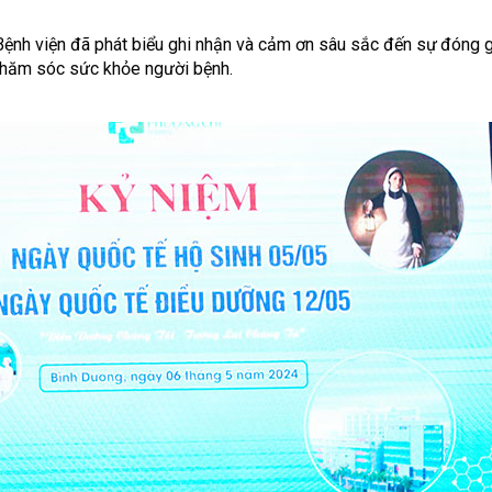
B
ệ
nh vi
ệ
n
đ
ã phát bi
ể
u ghi nh
ậ
n và c
ả
m
ơ
n sâu s
ắ
c
đế
n s
ự
đ
óng 
ch
ă
m sóc s
ứ
c kh
ỏ
e ng
ườ
i b
ệ
nh.