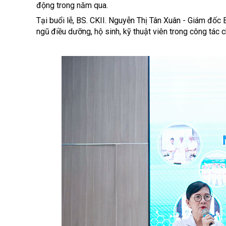
độ
ng trong n
ă
m qua.
T
ạ
i bu
ổ
i l
ễ
, BS. CKII. Nguy
ễ
n Th
ị
Tân Xuân - Giám
đố
c 
ng
ũ
đ
i
ề
u d
ưỡ
ng, h
ộ
sinh, k
ỹ
thu
ậ
t viên trong công tác 