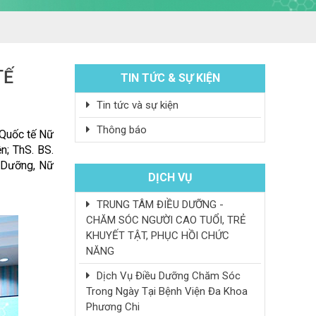
TẾ
TIN TỨC & SỰ KIỆN
Tin tức và sự kiện
Thông báo
Qu
ố
c t
ế
N
ữ
ệ
n; ThS. BS.
 D
ưỡ
ng, N
ữ
DỊCH VỤ
TRUNG TÂM ĐIỀU DƯỠNG -
CHĂM SÓC NGƯỜI CAO TUỔI, TRẺ
KHUYẾT TẬT, PHỤC HỒI CHỨC
NĂNG
Dịch Vụ Điều Dưỡng Chăm Sóc
Trong Ngày Tại Bệnh Viện Đa Khoa
Phương Chi