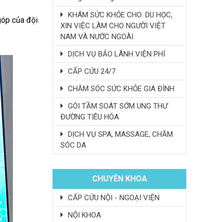
KHÁM SỨC KHỎE CHO: DU HỌC,
góp c
ủ
a
độ
i
XIN VIỆC LÀM CHO NGƯỜI VIỆT
NAM VÀ NƯỚC NGOÀI
DỊCH VỤ BẢO LÃNH VIỆN PHÍ
CẤP CỨU 24/7
CHĂM SÓC SỨC KHỎE GIA ĐÌNH
GÓI TẦM SOÁT SỚM UNG THƯ
ĐƯỜNG TIÊU HÓA
DỊCH VỤ SPA, MASSAGE, CHĂM
SÓC DA
CHUYÊN KHOA
CẤP CỨU NỘI - NGOẠI VIỆN
NỘI KHOA