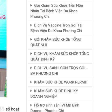
Gói Khám Sức Khỏe Tiền Hôn
Nhân Tại Bệnh Viện Đa Khoa
Phương Chi
Dịch Vụ Vaccine Trọn Gói Tại
Bệnh Viện Đa Khoa Phương Chi
GÓI KHÁM SỨC KHỎE TỔNG
QUÁT NHI
DỊCH VỤ KHÁM SỨC KHỎE TỔNG
QUÁT ĐỊNH KỲ
DỊCH VỤ SANH CON TRỌN GÓI -
BV PHƯƠNG CHI
KHÁM SỨC KHỎE WORK PERMIT
KHÁM SỨC KHỎE ĐỊNH KỲ
DOANH NGHIỆP
Hỗ trợ sinh sản IVFMD Bình
i 1 s
ố
ho
ạ
t
Dương - Phương Chi