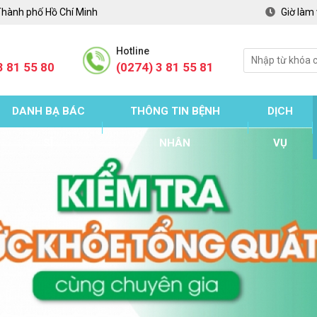
Thành phố Hồ Chí Minh
Giờ làm 
Hotline
3 81 55 80
(0274) 3 81 55 81
DANH BẠ BÁC
THÔNG TIN BỆNH
DỊCH
SĨ
NHÂN
VỤ