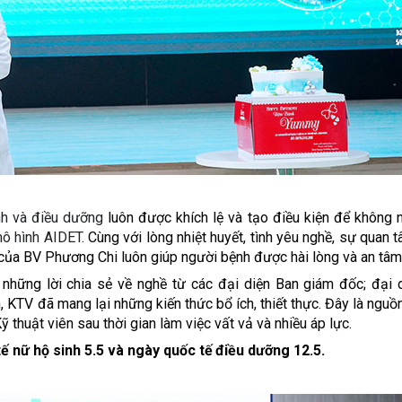
nh và điều dưỡng
luôn được khích lệ và tạo điều kiện để không
mô hình AIDET
. Cùng với lòng nhiệt huyết, tình yêu nghề, sự quan
 của BV Phương Chi luôn giúp người bệnh được hài lòng và an tâm
 nh
ữ
ng l
ờ
i chia s
ẻ
v
ề
ngh
ề
t
ừ
các
đạ
i di
ệ
n Ban giám
đố
c;
đạ
i 
h, KTV
đ
ã mang l
ạ
i nh
ữ
ng ki
ế
n th
ứ
c b
ổ
ích, thi
ế
t th
ự
c.
Đ
ây là ngu
ồ
K
ỹ
thu
ậ
t viên sau th
ờ
i gian làm vi
ệ
c v
ấ
t v
ả
và nhi
ề
u áp l
ự
c.
t
ế
n
ữ
h
ộ
sinh 5.5 và ngày qu
ố
c t
ế
đ
i
ề
u d
ưỡ
ng 12.5.