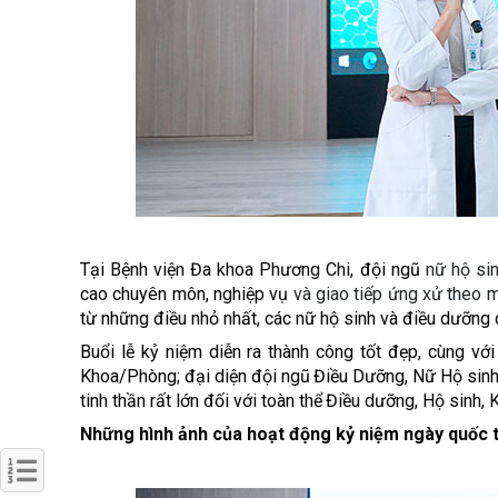
Tại Bệnh viện Đa khoa Phương Chi, đội ngũ
nữ hộ si
cao chuyên môn, nghiệp vụ
và giao tiếp ứng xử theo 
từ những điều nhỏ nhất, các nữ hộ sinh và điều dưỡng
Bu
ổ
i l
ễ
k
ỷ
ni
ệ
m di
ễ
n ra thành công t
ố
t
đẹ
p, cùng v
ớ
i
Khoa/Phòng;
đạ
i di
ệ
n
độ
i ng
ũ
Đ
i
ề
u D
ưỡ
ng, N
ữ
H
ộ
sin
tinh th
ầ
n r
ấ
t l
ớ
n
đố
i v
ớ
i toàn th
ể
Đ
i
ề
u d
ưỡ
ng, H
ộ
sinh, 
Những hình ảnh của hoạt động kỷ niệm ngày qu
ố
c 