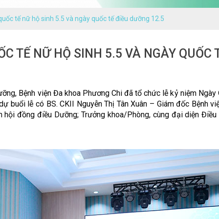
quốc tế nữ hộ sinh 5.5 và ngày quốc tế điều dưỡng 12.5
C TẾ NỮ HỘ SINH 5.5 VÀ NGÀY QUỐC 
dưỡng
, B
ệ
nh vi
ệ
n
Đ
a khoa Ph
ươ
ng Chi
đ
ã t
ổ
ch
ứ
c l
ễ
k
ỷ
ni
ệ
m Ngày 
d
ự
bu
ổ
i l
ễ
có BS. CKII Nguy
ễ
n Th
ị
Tân Xuân – Giám
đố
c B
ệ
nh vi
h h
ộ
i
đồ
ng
đ
i
ề
u D
ưỡ
ng; Tr
ưở
ng khoa/Phòng, cùng
đạ
i di
ệ
n
Đ
i
ề
u