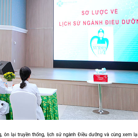
g, ôn l
ạ
i truy
ề
n th
ố
ng, l
ị
ch s
ử
ngành
Đ
i
ề
u d
ưỡ
ng và cùng xem l
ạ