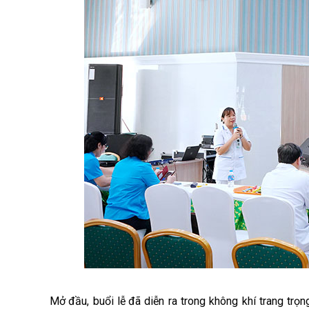
M
ở
đầ
u, bu
ổ
i l
ễ
đ
ã di
ễ
n ra trong không khí trang tr
ọ
n