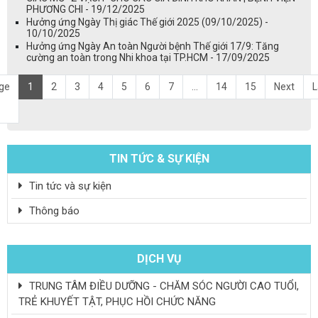
PHƯƠNG CHI - 19/12/2025
Hưởng ứng Ngày Thị giác Thế giới 2025 (09/10/2025) -
10/10/2025
Hưởng ứng Ngày An toàn Người bệnh Thế giới 17/9: Tăng
cường an toàn trong Nhi khoa tại TP.HCM - 17/09/2025
ge
1
2
3
4
5
6
7
...
14
15
Next
L
TIN TỨC & SỰ KIỆN
Tin tức và sự kiện
Thông báo
DỊCH VỤ
TRUNG TÂM ĐIỀU DƯỠNG - CHĂM SÓC NGƯỜI CAO TUỔI,
TRẺ KHUYẾT TẬT, PHỤC HỒI CHỨC NĂNG