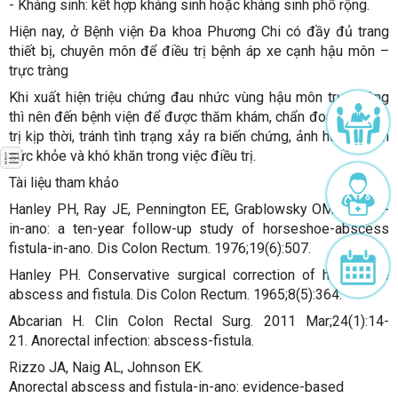
- Kháng sinh: kết hợp kháng sinh hoặc kháng sinh phổ rộng.
Hiện nay, ở Bệnh viện Đa khoa Phương Chi có đầy đủ trang
thiết bị, chuyên môn để điều trị bệnh áp xe cạnh hậu môn –
trực tràng
Khi xuất hiện triệu chứng đau nhức vùng hậu môn trực tràng
thì nên đến bệnh viện để được thăm khám, chẩn đoán và điều
trị kịp thời, tránh tình trạng xảy ra biến chứng, ảnh hưởng đến
sức khỏe và khó khăn trong việc điều trị.
Tài liệu tham khảo
Hanley PH, Ray JE, Pennington EE, Grablowsky OM. Fistula-
in-ano: a ten-year follow-up study of horseshoe-abscess
fistula-in-ano. Dis Colon Rectum. 1976;19(6):507.
Hanley PH. Conservative surgical correction of horseshoe
abscess and fistula.
Dis Colon Rectum. 1965;8(5):364.
Abcarian H. Clin Colon Rectal Surg. 2011 Mar;24(1):14-
21. Anorectal infection: abscess-fistula.
Rizzo JA, Naig AL, Johnson EK.
Anorectal abscess and fistula-in-ano: evidence-based