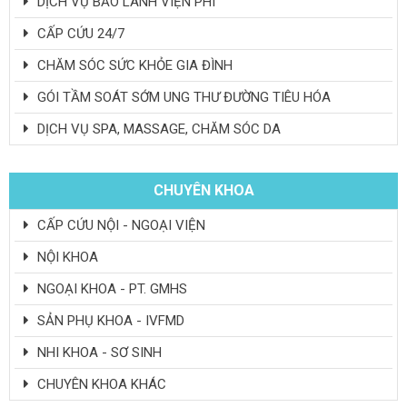
DỊCH VỤ BẢO LÃNH VIỆN PHÍ
CẤP CỨU 24/7
CHĂM SÓC SỨC KHỎE GIA ĐÌNH
GÓI TẦM SOÁT SỚM UNG THƯ ĐƯỜNG TIÊU HÓA
DỊCH VỤ SPA, MASSAGE, CHĂM SÓC DA
CHUYÊN KHOA
CẤP CỨU NỘI - NGOẠI VIỆN
NỘI KHOA
NGOẠI KHOA - PT. GMHS
SẢN PHỤ KHOA - IVFMD
NHI KHOA - SƠ SINH
CHUYÊN KHOA KHÁC