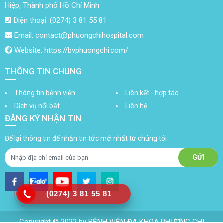
Hiệp, Thành phố Hồ Chí Minh
Điện thoại: (0274) 3 81 55 81
Email: contact@phuongchihospital.com
Website: https://bvphuongchi.com/
THÔNG TIN CHUNG
Thông tin bệnh viện
Liên kết - hợp tác
Dịch vụ nổi bật
Liên hệ
ĐĂNG KÝ NHẬN TIN
Để lại thông tin để nhận tin tức mới nhất từ chúng tôi
(0274) 3 81 55 81
Copyright © 2022 by BỆNH VIỆN ĐA KHOA PHƯƠNG CHI