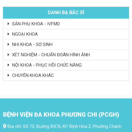
DANH BẠ BÁC SĨ
SẢN PHỤ KHOA - IVFMD
NGOẠI KHOA
NHI KHOA - SƠ SINH
XÉT NGHIỆM - CHUẨN ĐOÁN HÌNH ẢNH
NỘI KHOA - PHỤC HỒI CHỨC NĂNG
CHUYÊN KHOA KHÁC
BỆNH VIỆN ĐA KHOA PHƯƠNG CHI (PCGH)
Địa chỉ: Số 73, Đường ĐX76, KP Định Hòa 2, Phường Chánh