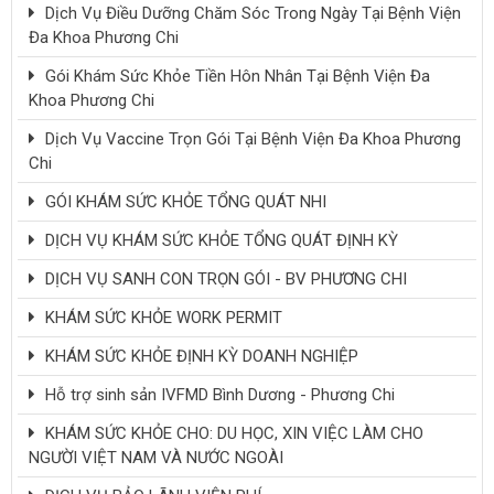
Dịch Vụ Điều Dưỡng Chăm Sóc Trong Ngày Tại Bệnh Viện
Đa Khoa Phương Chi
Gói Khám Sức Khỏe Tiền Hôn Nhân Tại Bệnh Viện Đa
Khoa Phương Chi
Dịch Vụ Vaccine Trọn Gói Tại Bệnh Viện Đa Khoa Phương
Chi
GÓI KHÁM SỨC KHỎE TỔNG QUÁT NHI
DỊCH VỤ KHÁM SỨC KHỎE TỔNG QUÁT ĐỊNH KỲ
DỊCH VỤ SANH CON TRỌN GÓI - BV PHƯƠNG CHI
KHÁM SỨC KHỎE WORK PERMIT
KHÁM SỨC KHỎE ĐỊNH KỲ DOANH NGHIỆP
Hỗ trợ sinh sản IVFMD Bình Dương - Phương Chi
KHÁM SỨC KHỎE CHO: DU HỌC, XIN VIỆC LÀM CHO
NGƯỜI VIỆT NAM VÀ NƯỚC NGOÀI