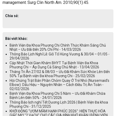
management.
Surg Clin North Am. 2010;90(1):45.
Chia sẻ:
Bài viết khác:
Bệnh Viện Đa Khoa Phương Chi Chính Thức Khám Sáng Chủ
Nhật – Ưu Đãi Đến 20% Chi Phí - 14/03/2026
Thông Báo Lịch Nghỉ Lễ: Giỗ Tổ Hùng Vương & 30/04 – 01/05 -
29/04/2026
Cập Nhật Thời Gian Khám BHYT Tại Bệnh Viện Đa Khoa
Phương Chi – Áp Dụng Cả Sáng Chủ Nhật - 13/04/2026
Tháng Tri Ân 27/02 & 08/03 – Ưu Đãi Khám Sức Khỏe Lên Đến
50% Tại Bệnh viện Đa khoa Phương Chi - 25/02/2026
Hội Chứng Trật Bán Phần Chỏm Quay Ở Trẻ Nhỏ (Nursemaid’s
Elbow): Dấu Hiệu – Nguyên Nhân – Cách Điều Trị An Toàn -
02/02/2026
Bệnh Viện Đa Khoa Phương Chi 5 Năm – Ưu Đãi Khám Chữa
Bệnh Lên Đến 50% - 24/01/2026
Thông Báo lịch nghỉ Tết Dương Lịch 2026 | Bệnh Viện Đa khoa
Phương Chi - 31/12/2025
KHỞI ĐỘNG “ƯƠM MẦM HẠNH PHÚC 2026”: HIỆN THỰC HÓA
GIẤC MƠ "2 VẠCH" CHO CÁC GIA ĐÌNH KHÓ KHĂN | BỆNH VIỆN