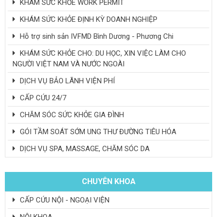
KHÁM SỨC KHỎE WORK PERMIT
KHÁM SỨC KHỎE ĐỊNH KỲ DOANH NGHIỆP
Hỗ trợ sinh sản IVFMD Bình Dương - Phương Chi
KHÁM SỨC KHỎE CHO: DU HỌC, XIN VIỆC LÀM CHO
NGƯỜI VIỆT NAM VÀ NƯỚC NGOÀI
DỊCH VỤ BẢO LÃNH VIỆN PHÍ
CẤP CỨU 24/7
CHĂM SÓC SỨC KHỎE GIA ĐÌNH
GÓI TẦM SOÁT SỚM UNG THƯ ĐƯỜNG TIÊU HÓA
DỊCH VỤ SPA, MASSAGE, CHĂM SÓC DA
CHUYÊN KHOA
CẤP CỨU NỘI - NGOẠI VIỆN