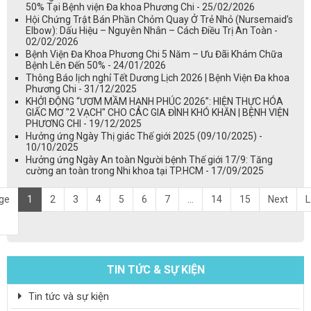
50% Tại Bệnh viện Đa khoa Phương Chi - 25/02/2026
Hội Chứng Trật Bán Phần Chỏm Quay Ở Trẻ Nhỏ (Nursemaid’s
Elbow): Dấu Hiệu – Nguyên Nhân – Cách Điều Trị An Toàn -
02/02/2026
Bệnh Viện Đa Khoa Phương Chi 5 Năm – Ưu Đãi Khám Chữa
Bệnh Lên Đến 50% - 24/01/2026
Thông Báo lịch nghỉ Tết Dương Lịch 2026 | Bệnh Viện Đa khoa
Phương Chi - 31/12/2025
KHỞI ĐỘNG “ƯƠM MẦM HẠNH PHÚC 2026”: HIỆN THỰC HÓA
GIẤC MƠ "2 VẠCH" CHO CÁC GIA ĐÌNH KHÓ KHĂN | BỆNH VIỆN
PHƯƠNG CHI - 19/12/2025
Hưởng ứng Ngày Thị giác Thế giới 2025 (09/10/2025) -
10/10/2025
Hưởng ứng Ngày An toàn Người bệnh Thế giới 17/9: Tăng
cường an toàn trong Nhi khoa tại TP.HCM - 17/09/2025
ge
1
2
3
4
5
6
7
...
14
15
Next
L
TIN TỨC & SỰ KIỆN
Tin tức và sự kiện