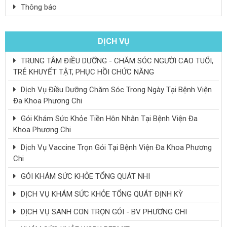
Thông báo
DỊCH VỤ
TRUNG TÂM ĐIỀU DƯỠNG - CHĂM SÓC NGƯỜI CAO TUỔI,
TRẺ KHUYẾT TẬT, PHỤC HỒI CHỨC NĂNG
Dịch Vụ Điều Dưỡng Chăm Sóc Trong Ngày Tại Bệnh Viện
Đa Khoa Phương Chi
Gói Khám Sức Khỏe Tiền Hôn Nhân Tại Bệnh Viện Đa
Khoa Phương Chi
Dịch Vụ Vaccine Trọn Gói Tại Bệnh Viện Đa Khoa Phương
Chi
GÓI KHÁM SỨC KHỎE TỔNG QUÁT NHI
DỊCH VỤ KHÁM SỨC KHỎE TỔNG QUÁT ĐỊNH KỲ
DỊCH VỤ SANH CON TRỌN GÓI - BV PHƯƠNG CHI