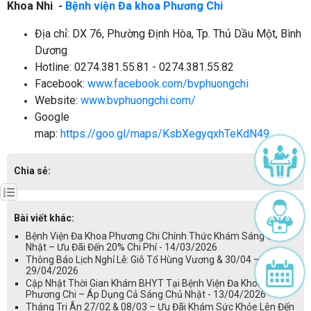
Khoa Nhi -
Bệnh viện Đa khoa Phương Chi
Địa chỉ: DX 76, Phường Định Hòa, Tp. Thủ Dầu Một, Bình
Dương
Hotline: 0274.381.55.81 - 0274.381.55.82
Facebook:
www.facebook.com/bvphuongchi
Website:
www.bvphuongchi.com/
Google
map:
https://goo.gl/maps/KsbXegyqxhTeKdN49
Chia sẻ:
Bài viết khác:
Bệnh Viện Đa Khoa Phương Chi Chính Thức Khám Sáng Chủ
Nhật – Ưu Đãi Đến 20% Chi Phí - 14/03/2026
Thông Báo Lịch Nghỉ Lễ: Giỗ Tổ Hùng Vương & 30/04 – 01/05 -
29/04/2026
Cập Nhật Thời Gian Khám BHYT Tại Bệnh Viện Đa Khoa
Phương Chi – Áp Dụng Cả Sáng Chủ Nhật - 13/04/2026
Tháng Tri Ân 27/02 & 08/03 – Ưu Đãi Khám Sức Khỏe Lên Đến