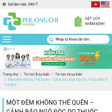
Giờ làm việc:
24h/7
ĐẶT LỊCH
KHÁM BỆNH
Trang chủ
Tin tức & sự kiện
Tin tức và sự kiện
Một Đêm Không Thể Quên – Cảnh Báo Ngộ Độc Do Thuốc Mũi Ở
Trẻ Nhỏ
MỘT ĐÊM KHÔNG THỂ QUÊN –
CẢNH BÁO NGỘ ĐỘC DO THUỐC