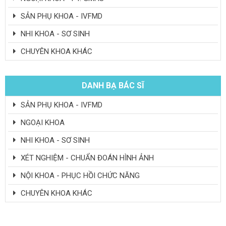
SẢN PHỤ KHOA - IVFMD
NHI KHOA - SƠ SINH
CHUYÊN KHOA KHÁC
DANH BẠ BÁC SĨ
SẢN PHỤ KHOA - IVFMD
NGOẠI KHOA
NHI KHOA - SƠ SINH
XÉT NGHIỆM - CHUẨN ĐOÁN HÌNH ẢNH
NỘI KHOA - PHỤC HỒI CHỨC NĂNG
CHUYÊN KHOA KHÁC