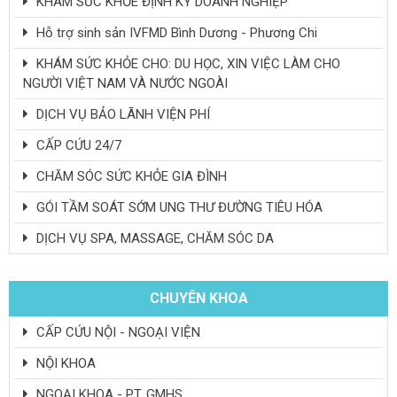
KHÁM SỨC KHỎE ĐỊNH KỲ DOANH NGHIỆP
Hỗ trợ sinh sản IVFMD Bình Dương - Phương Chi
KHÁM SỨC KHỎE CHO: DU HỌC, XIN VIỆC LÀM CHO
NGƯỜI VIỆT NAM VÀ NƯỚC NGOÀI
DỊCH VỤ BẢO LÃNH VIỆN PHÍ
CẤP CỨU 24/7
CHĂM SÓC SỨC KHỎE GIA ĐÌNH
GÓI TẦM SOÁT SỚM UNG THƯ ĐƯỜNG TIÊU HÓA
DỊCH VỤ SPA, MASSAGE, CHĂM SÓC DA
CHUYÊN KHOA
CẤP CỨU NỘI - NGOẠI VIỆN
NỘI KHOA
NGOẠI KHOA - PT. GMHS