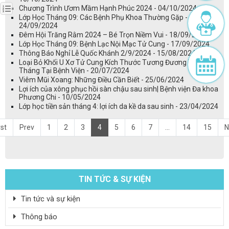
Chương Trình Ươm Mầm Hạnh Phúc 2024 - 04/10/2024
Lớp Học Tháng 09: Các Bệnh Phụ Khoa Thường Gặp -
24/09/2024
Đêm Hội Trăng Rằm 2024 – Bé Trọn Niềm Vui - 18/09/2024
Lớp Học Tháng 09: Bệnh Lạc Nội Mạc Tử Cung - 17/09/2024
Thông Báo Nghỉ Lễ Quốc Khánh 2/9/2024 - 15/08/2024
Loại Bỏ Khối U Xơ Tử Cung Kích Thước Tương Đương Thai 3
Tháng Tại Bệnh Viện - 20/07/2024
Viêm Mũi Xoang: Những Điều Cần Biết - 25/06/2024
Lợi ích của xông phục hồi sàn chậu sau sinh| Bệnh viện Đa khoa
Phương Chi - 10/05/2024
Lớp học tiền sản tháng 4: lợi ích da kề da sau sinh - 23/04/2024
rst
Prev
1
2
3
4
5
6
7
...
14
15
N
TIN TỨC & SỰ KIỆN
Tin tức và sự kiện
Thông báo