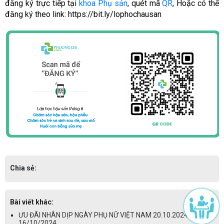
đăng ký trực tiếp tại
khoa Phụ sản
, quét mã
QR
, Hoặc có thể
đăng ký theo link:
https://bit.ly/lophochausan
Chia sẻ:
Bài viết khác:
ƯU ĐÃI NHÂN DỊP NGÀY PHỤ NỮ VIỆT NAM 20.10.2024 -
16/10/2024