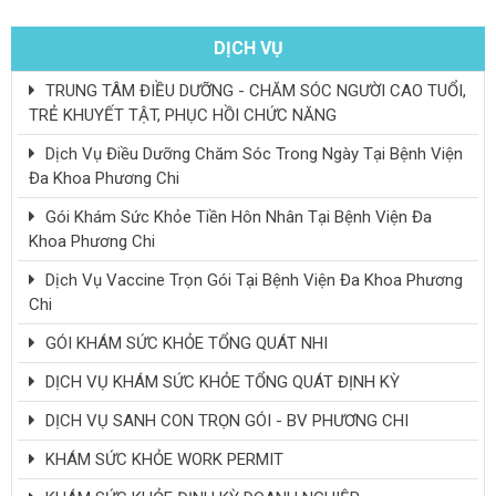
DỊCH VỤ
TRUNG TÂM ĐIỀU DƯỠNG - CHĂM SÓC NGƯỜI CAO TUỔI,
TRẺ KHUYẾT TẬT, PHỤC HỒI CHỨC NĂNG
Dịch Vụ Điều Dưỡng Chăm Sóc Trong Ngày Tại Bệnh Viện
Đa Khoa Phương Chi
Gói Khám Sức Khỏe Tiền Hôn Nhân Tại Bệnh Viện Đa
Khoa Phương Chi
Dịch Vụ Vaccine Trọn Gói Tại Bệnh Viện Đa Khoa Phương
Chi
GÓI KHÁM SỨC KHỎE TỔNG QUÁT NHI
DỊCH VỤ KHÁM SỨC KHỎE TỔNG QUÁT ĐỊNH KỲ
DỊCH VỤ SANH CON TRỌN GÓI - BV PHƯƠNG CHI
KHÁM SỨC KHỎE WORK PERMIT