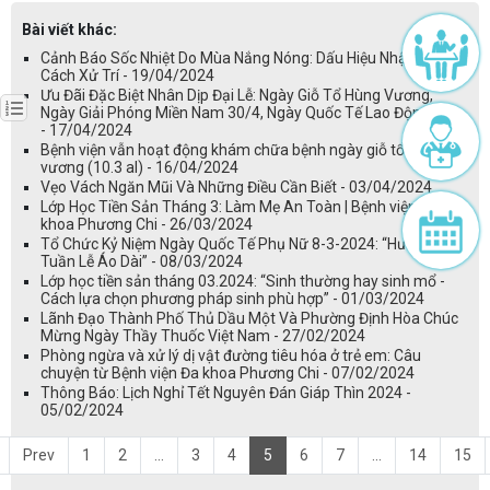
Bài viết khác:
Cảnh Báo Sốc Nhiệt Do Mùa Nắng Nóng: Dấu Hiệu Nhận Biết Và
Cách Xử Trí - 19/04/2024
Ưu Đãi Đặc Biệt Nhân Dịp Đại Lễ: Ngày Giỗ Tổ Hùng Vương,
Ngày Giải Phóng Miền Nam 30/4, Ngày Quốc Tế Lao Động 1/5.
- 17/04/2024
Bệnh viện vẫn hoạt động khám chữa bệnh ngày giỗ tổ hùng
vương (10.3 al) - 16/04/2024
Vẹo Vách Ngăn Mũi Và Những Điều Cần Biết - 03/04/2024
Lớp Học Tiền Sản Tháng 3: Làm Mẹ An Toàn | Bệnh viện Đa
khoa Phương Chi - 26/03/2024
Tổ Chức Kỷ Niệm Ngày Quốc Tế Phụ Nữ 8-3-2024: “Hưởng Ứng
Tuần Lễ Áo Dài” - 08/03/2024
Lớp học tiền sản tháng 03.2024: “Sinh thường hay sinh mổ -
Cách lựa chọn phương pháp sinh phù hợp” - 01/03/2024
Lãnh Đạo Thành Phố Thủ Dầu Một Và Phường Định Hòa Chúc
Mừng Ngày Thầy Thuốc Việt Nam - 27/02/2024
Phòng ngừa và xử lý dị vật đường tiêu hóa ở trẻ em: Câu
chuyện từ Bệnh viện Đa khoa Phương Chi - 07/02/2024
Thông Báo: Lịch Nghỉ Tết Nguyên Đán Giáp Thìn 2024 -
05/02/2024
Prev
1
2
...
3
4
5
6
7
...
14
15