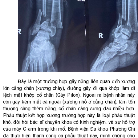
Đây là một trường hợp gãy nặng liên quan đến xương
lớn cẳng chân (xương chày), đường gãy đi qua khớp làm di
lệch mặt khớp cổ chân (Gãy Pilon). Ngoài ra bệnh nhân này
còn gãy kèm mắt cá ngoài (xương nhỏ ở cẳng chân), làm tổn
thương càng thêm nặng, cổ chân càng sưng đau nhiều hơn.
Phẫu thuật kết hợp xương trường hợp này là loại phẫu thuật
khó, đòi hỏi bác sĩ chuyên khoa có kinh nghiệm, và sự hỗ trợ
của máy C-arm trong khi mổ. Bệnh viện Đa khoa Phương Chi
đã thực hiện thành công ca phẫu thuật này, minh chứng cho