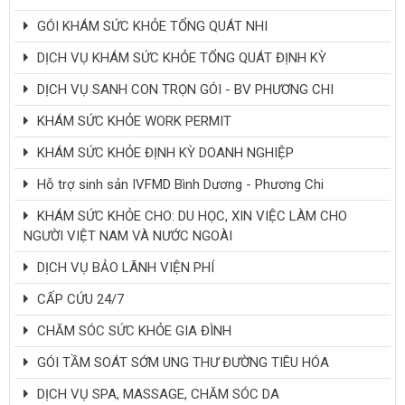
GÓI KHÁM SỨC KHỎE TỔNG QUÁT NHI
DỊCH VỤ KHÁM SỨC KHỎE TỔNG QUÁT ĐỊNH KỲ
DỊCH VỤ SANH CON TRỌN GÓI - BV PHƯƠNG CHI
KHÁM SỨC KHỎE WORK PERMIT
KHÁM SỨC KHỎE ĐỊNH KỲ DOANH NGHIỆP
Hỗ trợ sinh sản IVFMD Bình Dương - Phương Chi
KHÁM SỨC KHỎE CHO: DU HỌC, XIN VIỆC LÀM CHO
NGƯỜI VIỆT NAM VÀ NƯỚC NGOÀI
DỊCH VỤ BẢO LÃNH VIỆN PHÍ
CẤP CỨU 24/7
CHĂM SÓC SỨC KHỎE GIA ĐÌNH
GÓI TẦM SOÁT SỚM UNG THƯ ĐƯỜNG TIÊU HÓA
DỊCH VỤ SPA, MASSAGE, CHĂM SÓC DA