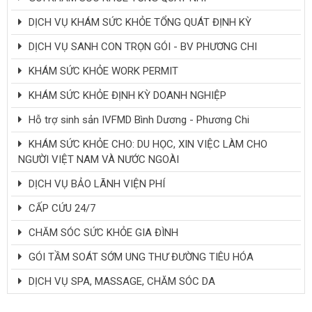
DỊCH VỤ KHÁM SỨC KHỎE TỔNG QUÁT ĐỊNH KỲ
DỊCH VỤ SANH CON TRỌN GÓI - BV PHƯƠNG CHI
KHÁM SỨC KHỎE WORK PERMIT
KHÁM SỨC KHỎE ĐỊNH KỲ DOANH NGHIỆP
Hỗ trợ sinh sản IVFMD Bình Dương - Phương Chi
KHÁM SỨC KHỎE CHO: DU HỌC, XIN VIỆC LÀM CHO
NGƯỜI VIỆT NAM VÀ NƯỚC NGOÀI
DỊCH VỤ BẢO LÃNH VIỆN PHÍ
CẤP CỨU 24/7
CHĂM SÓC SỨC KHỎE GIA ĐÌNH
GÓI TẦM SOÁT SỚM UNG THƯ ĐƯỜNG TIÊU HÓA
DỊCH VỤ SPA, MASSAGE, CHĂM SÓC DA