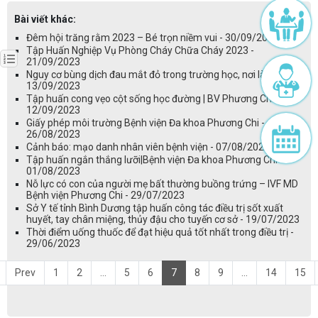
Bài viết khác:
Đêm hội trăng rằm 2023 – Bé trọn niềm vui - 30/09/2023
Tập Huấn Nghiệp Vụ Phòng Cháy Chữa Cháy 2023 -
21/09/2023
Nguy cơ bùng dịch đau mắt đỏ trong trường học, nơi làm việc -
13/09/2023
Tập huấn cong vẹo cột sống học đường | BV Phương Chi -
12/09/2023
Giấy phép môi trường Bệnh viện Đa khoa Phương Chi -
26/08/2023
Cảnh báo: mạo danh nhân viên bệnh viện - 07/08/2023
Tập huấn ngắn thắng lưỡi|Bệnh viện Đa khoa Phương Chi -
01/08/2023
Nỗ lực có con của người mẹ bất thường buồng trứng – IVF MD
Bệnh viện Phương Chi - 29/07/2023
Sở Y tế tỉnh Bình Dương tập huấn công tác điều trị sốt xuất
huyết, tay chân miệng, thủy đậu cho tuyến cơ sở - 19/07/2023
Thời điểm uống thuốc để đạt hiệu quả tốt nhất trong điều trị -
29/06/2023
Prev
1
2
...
5
6
7
8
9
...
14
15