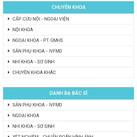
CHUYÊN KHOA
CẤP CỨU NỘI - NGOẠI VIỆN
NỘI KHOA
NGOẠI KHOA - PT. GMHS
SẢN PHỤ KHOA - IVFMD
NHI KHOA - SƠ SINH
CHUYÊN KHOA KHÁC
DANH BẠ BÁC SĨ
SẢN PHỤ KHOA - IVFMD
NGOẠI KHOA
NHI KHOA - SƠ SINH
XÉT NGHIỆM - CHUẨN ĐOÁN HÌNH ẢNH