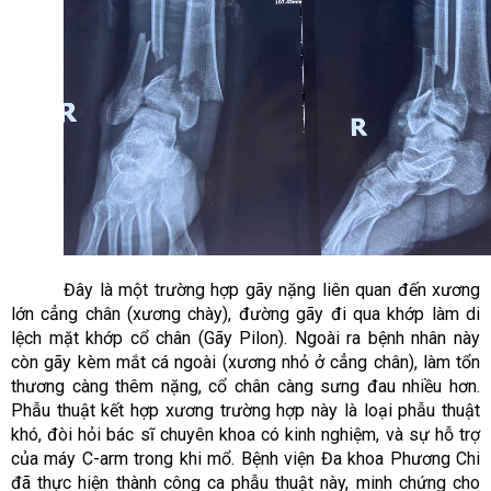
Đây là một trường hợp gãy nặng liên quan đến xương
lớn cẳng chân (xương chày), đường gãy đi qua khớp làm di
lệch mặt khớp cổ chân (Gãy Pilon). Ngoài ra bệnh nhân này
còn gãy kèm mắt cá ngoài (xương nhỏ ở cẳng chân), làm tổn
thương càng thêm nặng, cổ chân càng sưng đau nhiều hơn.
Phẫu thuật kết hợp xương trường hợp này là loại phẫu thuật
khó, đòi hỏi bác sĩ chuyên khoa có kinh nghiệm, và sự hỗ trợ
của máy C-arm trong khi mổ. Bệnh viện Đa khoa Phương Chi
đã thực hiện thành công ca phẫu thuật này, minh chứng cho