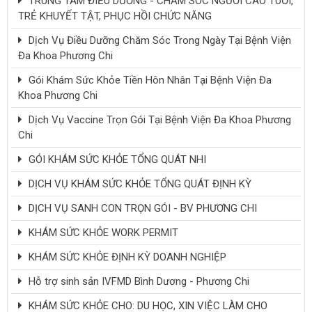
TRUNG TÂM ĐIỀU DƯỠNG - CHĂM SÓC NGƯỜI CAO TUỔI,
TRẺ KHUYẾT TẬT, PHỤC HỒI CHỨC NĂNG
Dịch Vụ Điều Dưỡng Chăm Sóc Trong Ngày Tại Bệnh Viện
Đa Khoa Phương Chi
Gói Khám Sức Khỏe Tiền Hôn Nhân Tại Bệnh Viện Đa
Khoa Phương Chi
Dịch Vụ Vaccine Trọn Gói Tại Bệnh Viện Đa Khoa Phương
Chi
GÓI KHÁM SỨC KHỎE TỔNG QUÁT NHI
DỊCH VỤ KHÁM SỨC KHỎE TỔNG QUÁT ĐỊNH KỲ
DỊCH VỤ SANH CON TRỌN GÓI - BV PHƯƠNG CHI
KHÁM SỨC KHỎE WORK PERMIT
KHÁM SỨC KHỎE ĐỊNH KỲ DOANH NGHIỆP
Hỗ trợ sinh sản IVFMD Bình Dương - Phương Chi
KHÁM SỨC KHỎE CHO: DU HỌC, XIN VIỆC LÀM CHO