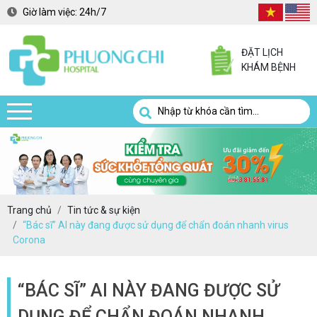
Giờ làm việc:
24h/7
ĐẶT LỊCH
KHÁM BỆNH
Trang chủ
Tin tức & sự kiện
“Bác sĩ” AI này đang được sử dụng để chẩn đoán nhanh virus
Corona
“BÁC SĨ” AI NÀY ĐANG ĐƯỢC SỬ
DỤNG ĐỂ CHẨN ĐOÁN NHANH