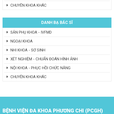
CHUYÊN KHOA KHÁC
DANH BẠ BÁC SĨ
SẢN PHỤ KHOA - IVFMD
NGOẠI KHOA
NHI KHOA - SƠ SINH
XÉT NGHIỆM - CHUẨN ĐOÁN HÌNH ẢNH
NỘI KHOA - PHỤC HỒI CHỨC NĂNG
CHUYÊN KHOA KHÁC
BỆNH VIỆN ĐA KHOA PHƯƠNG CHI (PCGH)