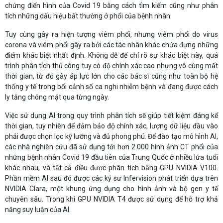
chứng điển hình của Covid 19 bằng cách tìm kiếm cũng như phân
tích những dấu hiệu bất thường ở phổi của bệnh nhân.
Tuy cùng gây ra hiện tượng viêm phổi, nhưng viêm phổi do virus
corona và viêm phổi gây ra bởi các tác nhân khác chứa đựng những
điểm khác biệt nhất định. Không dễ để chỉ rõ sự khác biệt này, quá
trình phân tích thủ công tuy có độ chính xác cao nhưng vô cùng mất
thời gian, từ đó gây áp lực lớn cho các bác sĩ cũng như toàn bộ hệ
thống y tế trong bối cảnh số ca nghi nhiễm bệnh và đang được cách
ly tăng chóng mặt qua từng ngày.
Việc sử dụng AI trong quy trình phân tích sẽ giúp tiết kiệm đáng kể
thời gian, tuy nhiên để đảm bảo độ chính xác, lượng dữ liệu đầu vào
phải được chọn lọc kỹ lưỡng và đủ phong phú. Để đào tạo mô hình AI,
các nhà nghiên cứu đã sử dụng tới hơn 2.000 hình ảnh CT phổi của
những bệnh nhân Covid 19 đầu tiên của Trung Quốc ở nhiều lứa tuổi
khác nhau, và tất cả điều được phân tích bằng GPU NVIDIA V100.
Phần mềm AI sau đó được các kỹ sư Infervision phát triển dựa trên
NVIDIA Clara, một khung ứng dụng cho hình ảnh và bộ gen y tế
chuyên sâu. Trong khi GPU NVIDIA T4 được sử dụng để hỗ trợ khả
năng suy luận của AI.