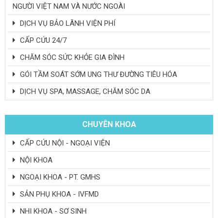
NGƯỜI VIỆT NAM VÀ NƯỚC NGOÀI
DỊCH VỤ BẢO LÃNH VIỆN PHÍ
CẤP CỨU 24/7
CHĂM SÓC SỨC KHỎE GIA ĐÌNH
GÓI TẦM SOÁT SỚM UNG THƯ ĐƯỜNG TIÊU HÓA
DỊCH VỤ SPA, MASSAGE, CHĂM SÓC DA
CHUYÊN KHOA
CẤP CỨU NỘI - NGOẠI VIỆN
NỘI KHOA
NGOẠI KHOA - PT. GMHS
SẢN PHỤ KHOA - IVFMD
NHI KHOA - SƠ SINH